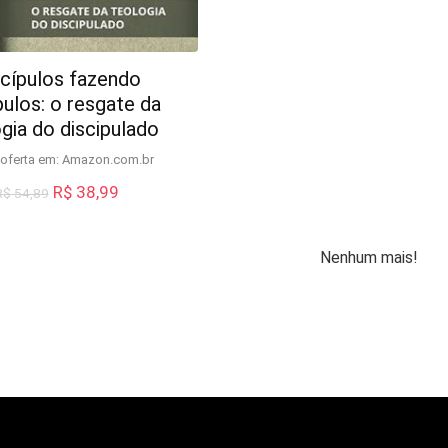
scípulos fazendo
pulos: o resgate da
gia do discipulado
oferta em:
Amazon.com.br
O
O
R$
38,99
R$
54,89
preço
preço
original
atual
era:
é:
Nenhum mais!
R$ 54,89.
R$ 38,99.