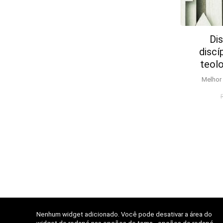
Di
discí
teolo
Melhor 
Nenhum widget adicionado. Você pode desativar a área do