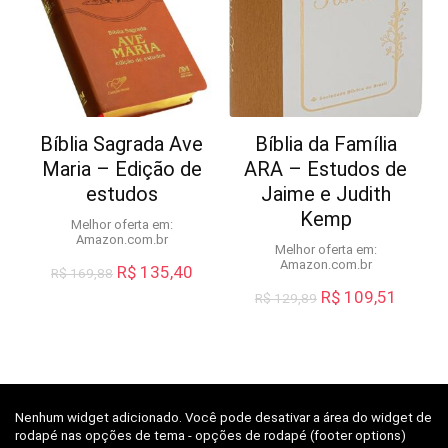
Bíblia Sagrada Ave
Bíblia da Família
Maria – Edição de
ARA – Estudos de
estudos
Jaime e Judith
Kemp
Melhor oferta em:
Amazon.com.br
Melhor oferta em:
Amazon.com.br
O
O
R$
135,40
R$
169,88
preço
preço
O
O
R$
109,51
R$
129,89
original
atual
preço
preço
era:
é:
original
atual
R$ 169,88.
R$ 135,40.
era:
é:
R$ 129,89.
R$ 109
Nenhum widget adicionado. Você pode desativar a área do widget de
rodapé nas opções de tema - opções de rodapé (footer options)