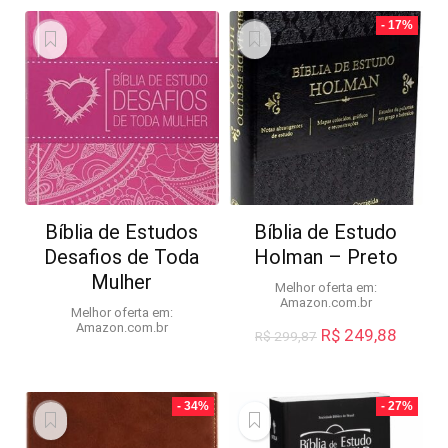
- 17%
Bíblia de Estudos
Bíblia de Estudo
Desafios de Toda
Holman – Preto
Mulher
Melhor oferta em:
Amazon.com.br
Melhor oferta em:
Amazon.com.br
O
O
R$
249,88
R$
299,87
preço
preço
original
atual
era:
é:
- 34%
- 27%
R$ 299,87.
R$ 249