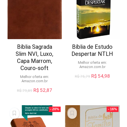
Bíblia Sagrada
Bíblia de Estudo
Slim NVI, Luxo,
Despertar NTLH
Capa Marrom,
Melhor oferta em:
Couro-soft
Amazon.com.br
O
O
R$
54,98
R$
75,79
Melhor oferta em:
preço
preço
Amazon.com.br
original
atual
O
O
R$
52,87
R$
79,89
era:
é:
preço
preço
R$ 75,79.
R$ 54,9
original
atual
era:
é:
- 20%
- 16%
R$ 79,89.
R$ 52,87.