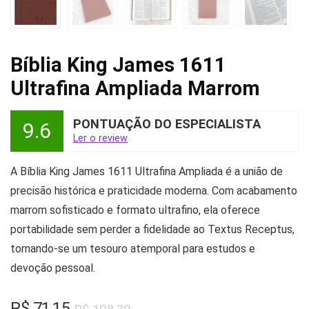
Bíblia King James 1611
Ultrafina Ampliada Marrom
PONTUAÇÃO DO ESPECIALISTA
9.6
Ler o review
A Bíblia King James 1611 Ultrafina Ampliada é a união de
precisão histórica e praticidade moderna. Com acabamento
marrom sofisticado e formato ultrafino, ela oferece
portabilidade sem perder a fidelidade ao Textus Receptus,
tornando-se um tesouro atemporal para estudos e
devoção pessoal.
O
O
R$
71,15