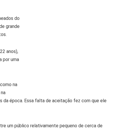
 meados do
 de grande
tos.
22 anos),
da por uma
 (como na
 na
jas da época. Essa falta de aceitação fez com que ele
tre um público relativamente pequeno de cerca de