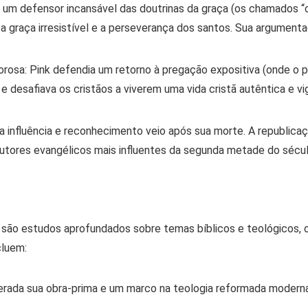
i um defensor incansável das doutrinas da graça (os chamados “
ada, a graça irresistível e a perseverança dos santos. Sua argum
orosa:
Pink defendia um retorno à
pregação expositiva
(onde o p
) e desafiava os cristãos a viverem uma
vida cristã autêntica e v
ua influência e reconhecimento veio
após
sua morte. A republicaç
 autores evangélicos mais influentes da segunda metade do sécu
as são estudos aprofundados sobre temas bíblicos e teológicos, o
cluem:
rada sua obra-prima e um marco na teologia reformada moderna, 