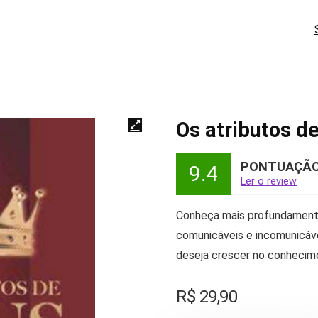
Os atributos d
PONTUAÇÃO 
9.4
Ler o review
Conheça mais profundamente
comunicáveis e incomunicávei
deseja crescer no conhecime
R$
29,90