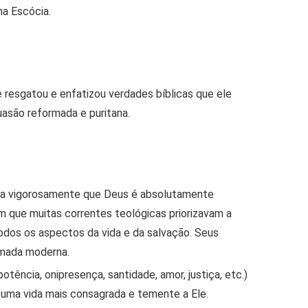
na Escócia.
e resgatou e enfatizou verdades bíblicas que ele
suasão reformada e puritana
.
dia vigorosamente que Deus é
absolutamente
m que muitas correntes teológicas priorizavam a
odos os aspectos da vida e da salvação. Seus
rmada moderna.
otência, onipresença, santidade, amor, justiça, etc.)
 uma vida mais consagrada e temente a Ele.