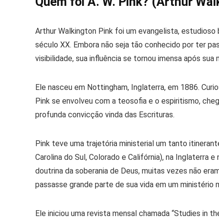
Quem foi A. W. Pink? (Arthur Wal
Arthur Walkington Pink
foi um evangelista, estudioso b
século XX. Embora não seja tão conhecido por ter pas
visibilidade, sua influência se tornou imensa
após sua 
Ele nasceu em Nottingham, Inglaterra, em 1886. Curi
Pink se envolveu com a teosofia e o espiritismo, ch
profunda convicção vinda das Escrituras.
Pink teve uma trajetória ministerial um tanto itinera
Carolina do Sul, Colorado e Califórnia), na Inglaterra
doutrina da
soberania de Deus
, muitas vezes não eram
passasse grande parte de sua vida em um ministério m
Ele iniciou uma revista mensal chamada
“Studies in th