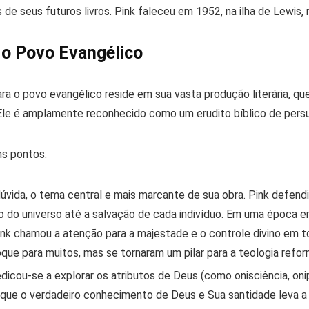
s de seus futuros livros. Pink faleceu em 1952, na ilha de Lewis, 
a o Povo Evangélico
para o povo evangélico reside em sua
vasta produção literária
, qu
. Ele é amplamente reconhecido como um
erudito bíblico de per
ns pontos:
úvida, o tema central e mais marcante de sua obra. Pink defen
o do universo até a salvação de cada indivíduo. Em uma época e
ink chamou a atenção para a majestade e o controle divino em t
que para muitos, mas se tornaram um pilar para a teologia refo
dicou-se a explorar os
atributos de Deus
(como onisciência, onip
 que o verdadeiro conhecimento de Deus e Sua santidade leva a