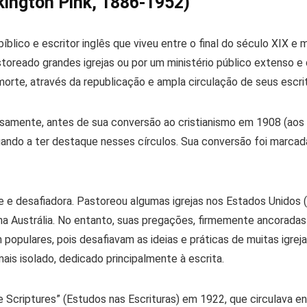
kington Pink, 1886-1952)
íblico e escritor inglês que viveu entre o final do século XIX e
toreado grandes igrejas ou por um ministério público extenso e
morte
, através da republicação e ampla circulação de seus escri
osamente, antes de sua conversão ao cristianismo em 1908 (aos 
egando a ter destaque nesses círculos. Sua conversão foi marca
nte e desafiadora. Pastoreou algumas igrejas nos Estados Unidos
 e na Austrália. No entanto, suas pregações, firmemente ancoradas
 populares, pois desafiavam as ideias e práticas de muitas igre
ais isolado, dedicado principalmente à escrita.
e Scriptures” (Estudos nas Escrituras)
em 1922, que circulava en