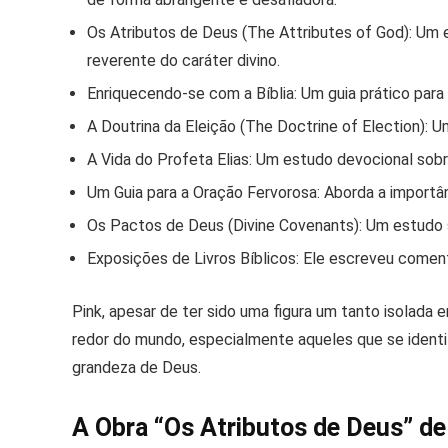
Os Atributos de Deus (The Attributes of God):
Um e
reverente do caráter divino.
Enriquecendo-se com a Bíblia:
Um guia prático para 
A Doutrina da Eleição (The Doctrine of Election):
Um
A Vida do Profeta Elias:
Um estudo devocional sobre a
Um Guia para a Oração Fervorosa:
Aborda a importânc
Os Pactos de Deus (Divine Covenants):
Um estudo s
Exposições de Livros Bíblicos:
Ele escreveu comentá
Pink, apesar de ter sido uma figura um tanto isolada 
redor do mundo, especialmente aqueles que se identif
grandeza de Deus.
A Obra “Os Atributos de Deus” de