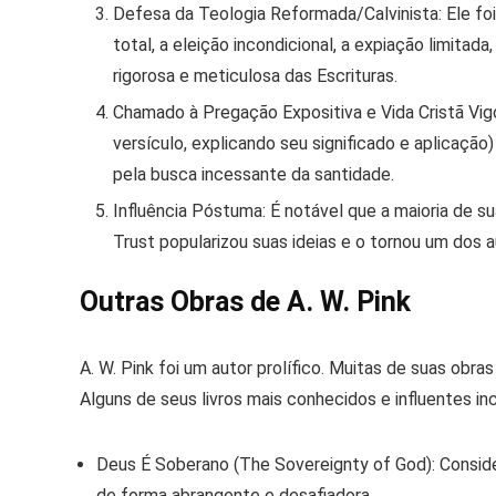
Defesa da Teologia Reformada/Calvinista:
Ele fo
total, a eleição incondicional, a expiação limit
rigorosa e meticulosa das Escrituras.
Chamado à Pregação Expositiva e Vida Cristã Vig
versículo, explicando seu significado e aplicação
pela busca incessante da santidade.
Influência Póstuma:
É notável que a maioria de s
Trust popularizou suas ideias e o tornou um dos
Outras Obras de A. W. Pink
A. W. Pink foi um autor prolífico. Muitas de suas obr
Alguns de seus livros mais conhecidos e influentes in
Deus É Soberano (The Sovereignty of God):
Conside
de forma abrangente e desafiadora.