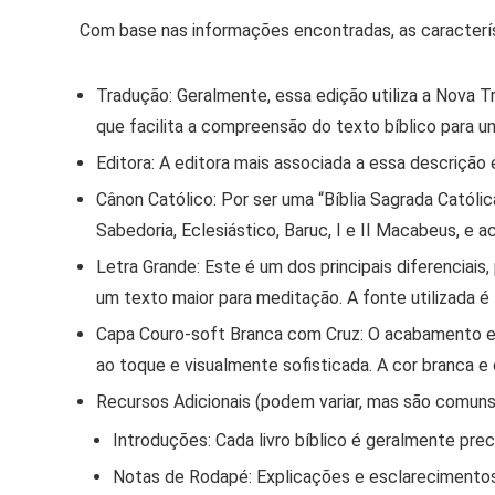
Com base nas informações encontradas, as característ
Tradução:
Geralmente, essa edição utiliza a
Nova T
que facilita a compreensão do texto bíblico para u
Editora:
A editora mais associada a essa descrição 
Cânon Católico:
Por ser uma “Bíblia Sagrada Católi
Sabedoria, Eclesiástico, Baruc, I e II Macabeus, e 
Letra Grande:
Este é um dos principais diferenciais
um texto maior para meditação. A fonte utilizada é
Capa Couro-soft Branca com Cruz:
O acabamento em 
ao toque e visualmente sofisticada. A cor branca e
Recursos Adicionais (podem variar, mas são comuns
Introduções:
Cada livro bíblico é geralmente pre
Notas de Rodapé:
Explicações e esclarecimentos