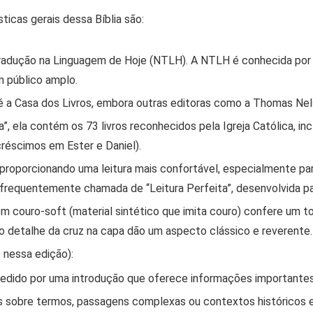
icas gerais dessa Bíblia são:
radução na Linguagem de Hoje (NTLH)
. A NTLH é conhecida por 
m público amplo.
é a
Casa dos Livros
, embora outras editoras como a Thomas Ne
ca”, ela contém os
73 livros
reconhecidos pela Igreja Católica, in
acréscimos em Ester e Daniel).
, proporcionando uma leitura mais confortável, especialmente p
 frequentemente chamada de “Leitura Perfeita”, desenvolvida para
couro-soft (material sintético que imita couro) confere um t
 o detalhe da cruz na capa dão um aspecto clássico e reverente.
 nessa edição):
cedido por uma introdução que oferece informações importantes
 sobre termos, passagens complexas ou contextos históricos e 