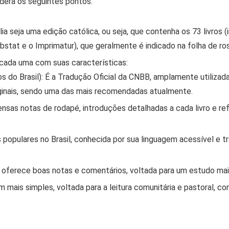
idera os seguintes pontos:
lia seja uma
edição católica
, ou seja, que contenha os 73 livros 
Obstat
e o
Imprimatur
), que geralmente é indicado na folha de ro
 cada uma com suas características:
 do Brasil):
É a
Tradução Oficial da CNBB
, amplamente utilizada
riginais, sendo uma das mais recomendadas atualmente.
sas notas de rodapé, introduções detalhadas a cada livro e ref
 populares no Brasil, conhecida por sua linguagem acessível e t
ferece boas notas e comentários, voltada para um estudo mais
mais simples, voltada para a leitura comunitária e pastoral, co