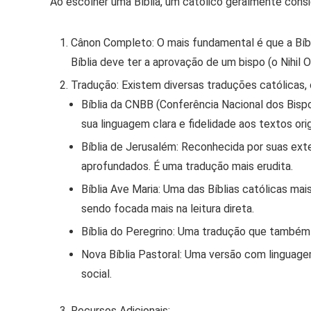
Ao escolher uma Bíblia, um católico geralmente cons
Cânon Completo:
O mais fundamental é que a Bíb
Bíblia deve ter a
aprovação de um bispo
(o
Nihil 
Tradução:
Existem diversas traduções católicas,
Bíblia da CNBB (Conferência Nacional dos Bispos
sua linguagem clara e fidelidade aos textos o
Bíblia de Jerusalém:
Reconhecida por suas exten
aprofundados. É uma tradução mais erudita.
Bíblia Ave Maria:
Uma das Bíblias católicas mais
sendo focada mais na leitura direta.
Bíblia do Peregrino:
Uma tradução que também o
Nova Bíblia Pastoral:
Uma versão com linguagem 
social.
Recursos Adicionais: