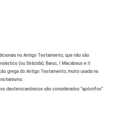
dicionais no Antigo Testamento, que não são
esiástico (ou Sirácida), Baruc, I Macabeus e II
dução grega do Antigo Testamento, muito usada na
istianismo.
ros deuterocanônicos são considerados “apócrifos”