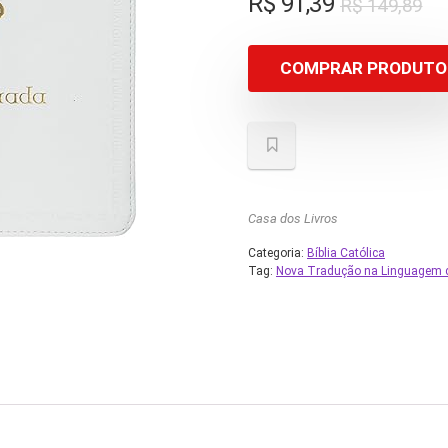
O
O
R$
91,39
R$
149,89
pr
pr
or
at
COMPRAR PRODUTO
er
é:
R$
R$
Casa dos Livros
Categoria:
Bíblia Católica
Tag:
Nova Tradução na Linguagem d