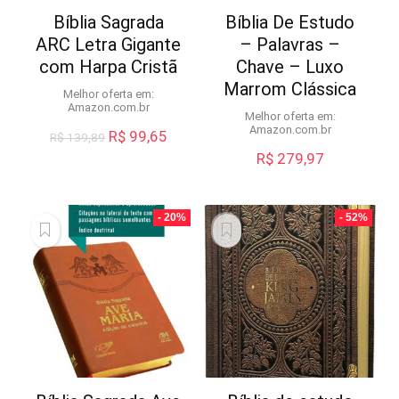
Bíblia Sagrada
Bíblia De Estudo
ARC Letra Gigante
– Palavras –
com Harpa Cristã
Chave – Luxo
Marrom Clássica
Melhor oferta em:
Amazon.com.br
Melhor oferta em:
Amazon.com.br
O
O
R$
99,65
R$
139,89
preço
preço
R$
279,97
original
atual
era:
é:
R$ 139,89.
R$ 99,65.
- 20%
- 52%