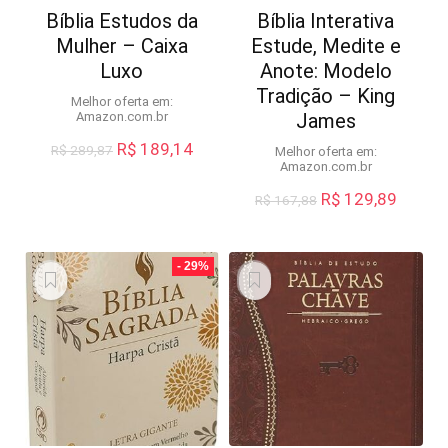
Bíblia Estudos da
Bíblia Interativa
Mulher – Caixa
Estude, Medite e
Luxo
Anote: Modelo
Tradição – King
Melhor oferta em:
Amazon.com.br
James
O
O
R$
189,14
R$
289,87
Melhor oferta em:
preço
preço
Amazon.com.br
original
atual
O
O
R$
129,89
R$
167,88
era:
é:
preço
preço
R$ 289,87.
R$ 189,14.
original
atual
era:
é:
- 29%
R$ 167,88.
R$ 129