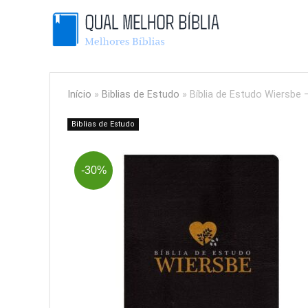
Início
»
Biblias de Estudo
»
Bíblia de Estudo Wiersbe
Biblias de Estudo
-30%