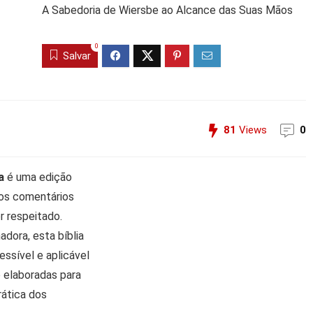
A Sabedoria de Wiersbe ao Alcance das Suas Mãos
0
Salvar
81
Views
0
a
é uma edição
os comentários
r respeitado.
dora, esta bíblia
ssível e aplicável
 elaboradas para
rática dos